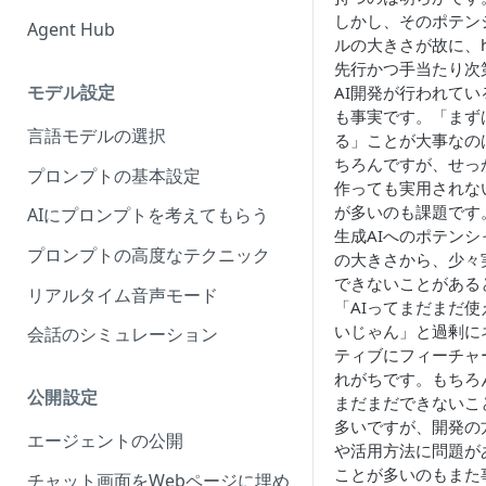
しかし、そのポテン
Agent Hub
ルの大きさが故に、h
先行かつ手当たり次
モデル設定
AI開発が行われてい
も事実です。「まず
言語モデルの選択
る」ことが大事なの
ちろんですが、せっ
プロンプトの基本設定
作っても実用されな
が多いのも課題です
AIにプロンプトを考えてもらう
生成AIへのポテンシ
プロンプトの高度なテクニック
の大きさから、少々
できないことがある
リアルタイム音声モード
「AIってまだまだ使
いじゃん」と過剰に
会話のシミュレーション
ティブにフィーチャ
れがちです。もちろ
公開設定
まだまだできないこ
多いですが、開発の
エージェントの公開
や活用方法に問題が
ことが多いのもまた
チャット画面をWebページに埋め