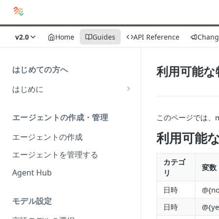
v2.0
Home
Guides
API Reference
Chang
利用可能な
はじめての方へ
はじめに
会話型AIの意義
エージェントの作成・管理
このページでは、m
実用されるAIとは？
利用可能
エージェントの作成
miiboとは？
エージェントを管理する
カテゴ
変数
Agent Hub
リ
日時
@{n
モデル設定
日時
@{ye