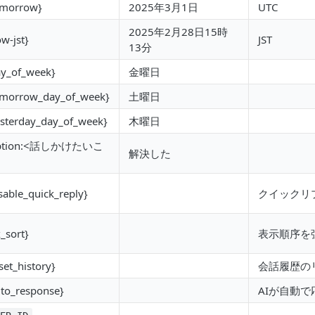
morrow}
2025年3月1日
UTC
2025年2月28日15時
w-jst}
JST
13分
y_of_week}
金曜日
morrow_day_of_week}
土曜日
sterday_day_of_week}
木曜日
ption:<話しかけたいこ
解決した
sable_quick_reply}
クイックリ
_sort}
表示順序を
set_history}
会話履歴の
to_response}
AIが自動で