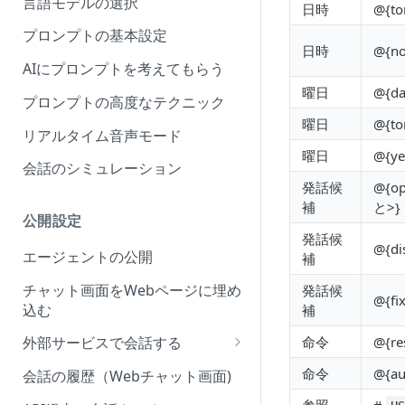
言語モデルの選択
日時
@{to
プロンプトの基本設定
日時
@{no
AIにプロンプトを考えてもらう
曜日
@{da
プロンプトの高度なテクニック
曜日
@{to
リアルタイム音声モード
曜日
@{ye
会話のシミュレーション
発話候
@{o
補
と>}
公開設定
発話候
@{di
エージェントの公開
補
チャット画面をWebページに埋め
発話候
@{fix
込む
補
命令
@{re
外部サービスで会話する
Slack上で会話させる
命令
@{au
会話の履歴（Webチャット画面)
LINE上で会話させる