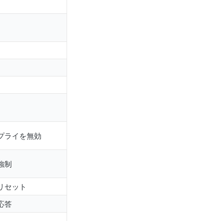
プライを無効
強制
リセット
応答