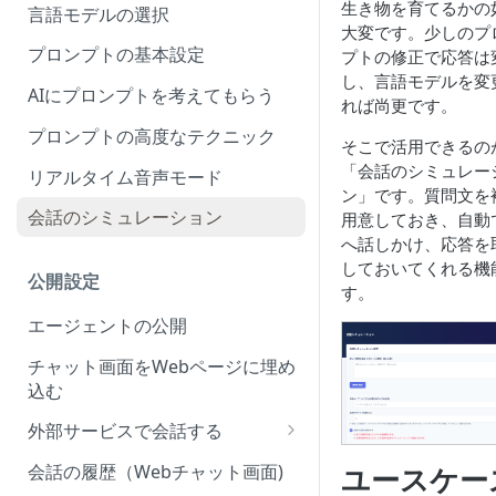
生き物を育てるかの
言語モデルの選択
大変です。少しのプ
プロンプトの基本設定
プトの修正で応答は
し、言語モデルを変
AIにプロンプトを考えてもらう
れば尚更です。
プロンプトの高度なテクニック
そこで活用できるの
「会話のシミュレー
リアルタイム音声モード
ン」です。質問文を
会話のシミュレーション
用意しておき、自動で
へ話しかけ、応答を
しておいてくれる機
公開設定
す。
エージェントの公開
チャット画面をWebページに埋め
込む
外部サービスで会話する
Slack上で会話させる
会話の履歴（Webチャット画面)
ユースケー