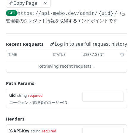
レコード削除
Copy Page
DEL
GET
https://api-mebo.dev
/admin/
{uid}
/credi
URL追加
PUT
管理者のクレジット情報を取得するエンドポイントです
ナレッジ検索(β版)
エージェント管理API
Log in to see full request history
Recent Requests
エージェント作成・更新
TIME
STATUS
USER AGENT
エージェント取得
GET
Retrieving recent requests…
エージェント全取得
GET
Path Params
エージェントの仕様
uid
string
required
ログエクスポート(ベータ版)
GET
エージェント管理者のユーザーID
ステートエクスポート (ベータ版)
GET
Headers
ステート取得 (ベータ版)
GET
エージェント削除 API
X-API-Key
string
required