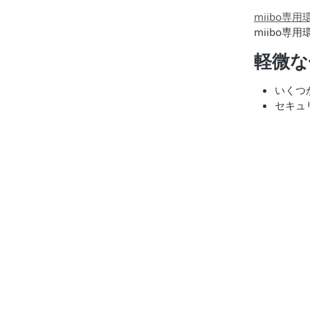
miibo専用
miibo
軽微な
いくつ
セキュ