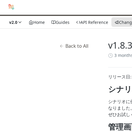
v2.0
Home
Guides
API Reference
Chang
v1.8.
Back to All
3 month
リリース日: 2
シナリ
シナリオに
なりました
ぜひお試し
管理画